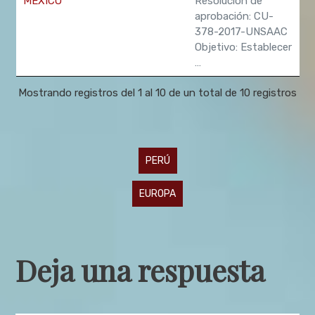
MÉXICO
Resolución de
aprobación: CU-
378-2017-UNSAAC
Objetivo: Establecer
…
Mostrando registros del 1 al 10 de un total de 10 registros
Navegación
PERÚ
de
EUROPA
entradas
Deja una respuesta