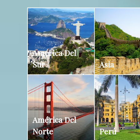
América Del
Sur
Asia
América Del
Norte
Perú