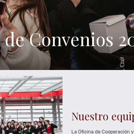
alización
 de Convenios 2
Nuestro equi
La Oficina de Cooperación y