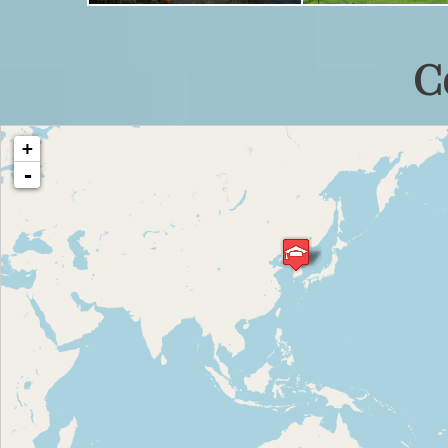
C
cargando mapa - por favor, espere...
+
-