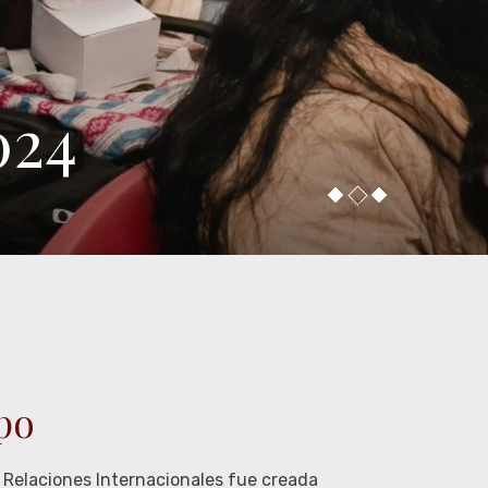
024
po
 Relaciones Internacionales fue creada