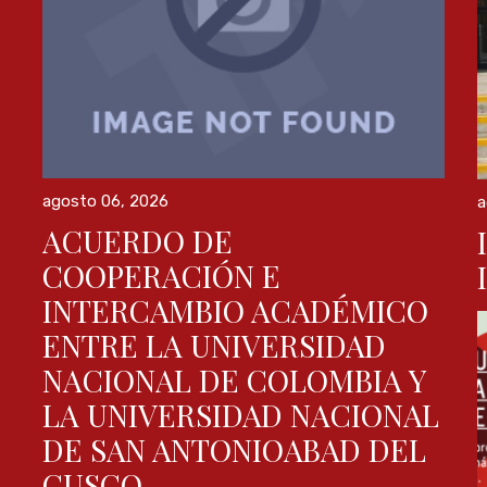
agosto 06, 2026
a
ACUERDO DE
COOPERACIÓN E
I
INTERCAMBIO ACADÉMICO
ENTRE LA UNIVERSIDAD
NACIONAL DE COLOMBIA Y
LA UNIVERSIDAD NACIONAL
DE SAN ANTONIOABAD DEL
CUSCO